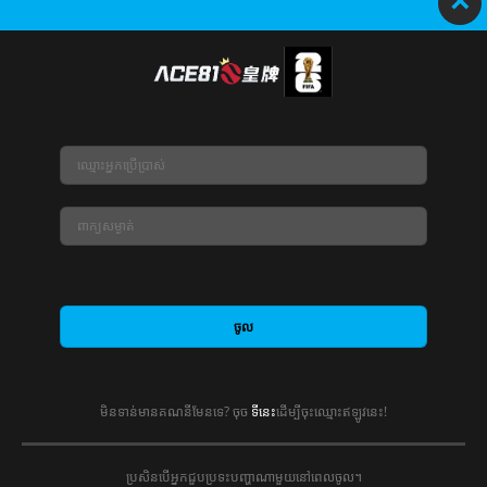
×
រក្សាសិទ្ធិ និងចម្លង; 2020-2023-ACE81s ។ រក្សា​រ​សិទ្ធ​គ្រប់យ៉ាង។
មិនទាន់មានគណនីមែនទេ? ចុច
ទីនេះ
ដើម្បីចុះឈ្មោះឥឡូវនេះ!
ប្រសិនបើអ្នកជួបប្រទះបញ្ហាណាមួយនៅពេលចូល។