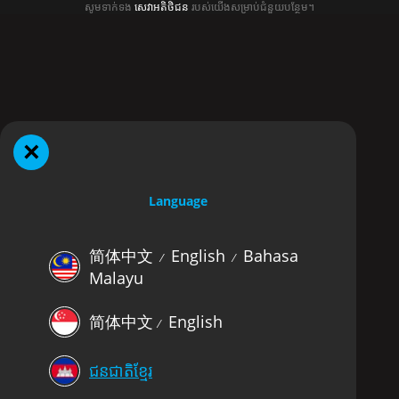
សូមទាក់ទង
សេវាអតិថិជន
របស់យើងសម្រាប់ជំនួយបន្ថែម។
×
Language
简体中文
English
Bahasa
⁄
⁄
Malayu
简体中文
English
⁄
ជនជាតិខ្មែរ