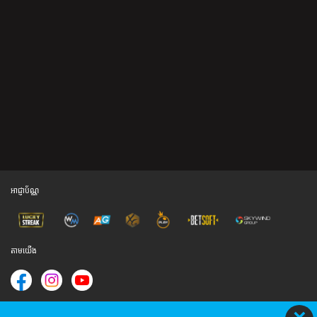
អាជ្ញាប័ណ្ណ
តាម​យើង