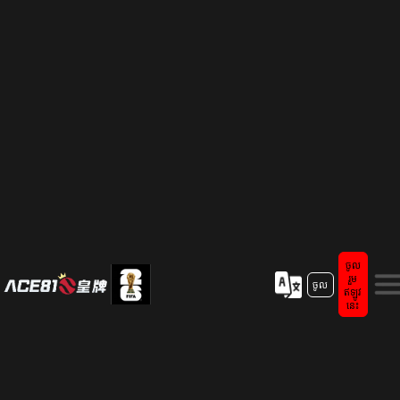
ចូល
រួម
ចូល
ឥឡូវ
នេះ