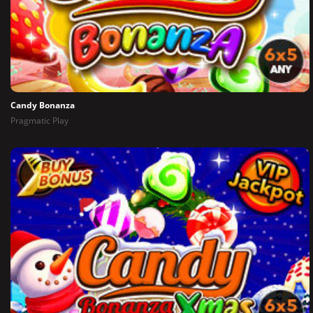
Candy Bonanza
Pragmatic Play