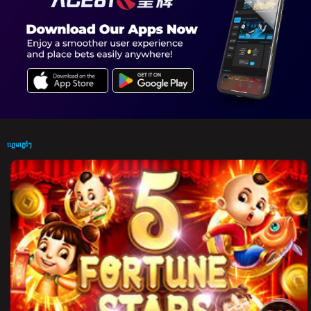
ហ្គេមក្តៅៗ