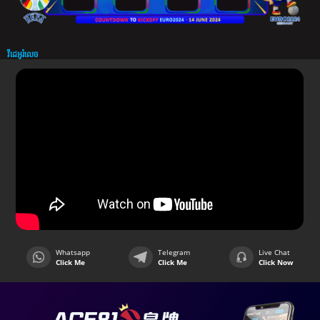
វីដេអូរំលេច
Whatsapp
Telegram
Live Chat
Click Me
Click Me
Click Now