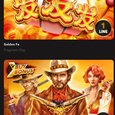
Golden Fa
Pragmatic Play