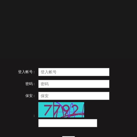
登入帐号 :
密码 :
保安 :
: