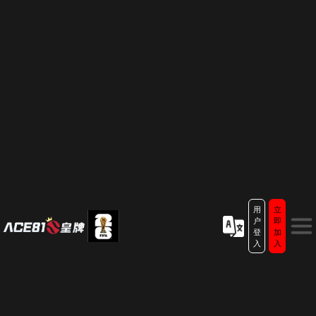
用
立
户
即
登
加
入
入